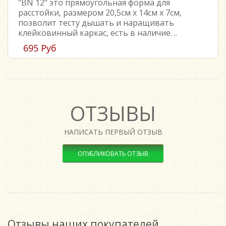
"BN 12" это прямоугольная форма для
расстойки, размером 20,5см х 14см х 7см,
позволит тесту дышать и наращивать
клейковинный каркас, есть в наличие. ..
695 Руб
ОТЗЫВЫ
НАПИСАТЬ ПЕРВЫЙ ОТЗЫВ
ОПУБЛИКОВАТЬ ОТЗЫВ
Пожалуйста
авторизируйтесь
или
Отзывы наших покупателей
создайте учетную запись
перед